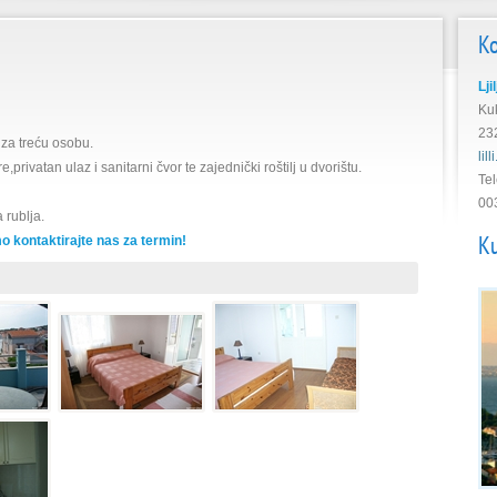
K
Lji
Kuk
23
za treću osobu.
lil
ivatan ulaz i sanitarni čvor te zajednički roštilj u dvorištu.
Tel
00
 rublja.
Ku
o kontaktirajte nas za termin!