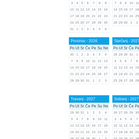
3
4
5
6
7
8
9
7
8
9
10
11
10
11
12
13
14
15
16
14
15
16
17
18
17
18
19
20
21
22
23
21
22
23
24
25
24
25
26
27
28
29
30
28
29
30
1
2
31
1
2
3
4
5
6
Prosinac - 2026
Siječanj - 202
Po
Ut
Sr
Če
Pe
Su
Ne
Po
Ut
Sr
Če
P
30
1
2
3
4
5
6
28
29
30
31
1
7
8
9
10
11
12
13
4
5
6
7
8
14
15
16
17
18
19
20
11
12
13
14
15
21
22
23
24
25
26
27
18
19
20
21
22
28
29
30
31
1
2
3
25
26
27
28
29
Travanj - 2027
Svibanj - 2027
Po
Ut
Sr
Če
Pe
Su
Ne
Po
Ut
Sr
Če
P
29
30
31
1
2
3
4
26
27
28
29
30
5
6
7
8
9
10
11
3
4
5
6
7
12
13
14
15
16
17
18
10
11
12
13
14
19
20
21
22
23
24
25
17
18
19
20
21
26
27
28
29
30
1
2
24
25
26
27
28