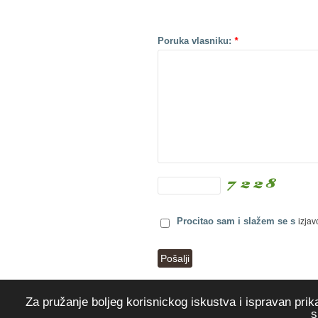
Poruka vlasniku:
*
Procitao sam i slažem se s
izjav
Za pružanje boljeg korisnickog iskustva i ispravan prik
s