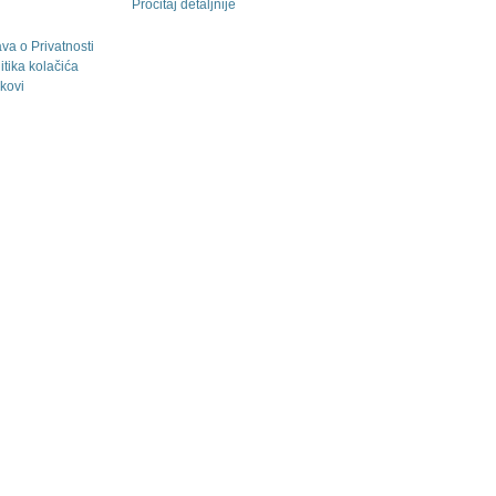
Pročitaj detaljnije
ava o Privatnosti
itika kolačića
kovi