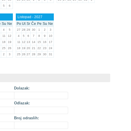
5
6
Listopad - 2027
e
Su
Ne
Po
Ut
Sr
Če
Pe
Su
Ne
4
5
27
28
29
30
1
2
3
11
12
4
5
6
7
8
9
10
18
19
11
12
13
14
15
16
17
25
26
18
19
20
21
22
23
24
2
3
25
26
27
28
29
30
31
Dolazak:
Odlazak:
Broj odraslih: