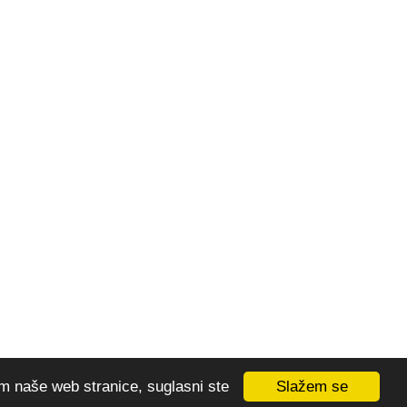
Slažem se
em naše web stranice, suglasni ste