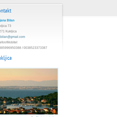
ontakt
ljana Bilan
ljica 73
271 Kukljica
li.bilan@gmail.com
efon/Mobitel:
385996950388 / 0038523373387
kljica