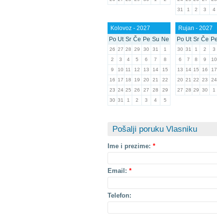
31
1
2
3
4
Kolovoz - 2027
Rujan - 2027
Po
Ut
Sr
Če
Pe
Su
Ne
Po
Ut
Sr
Če
P
26
27
28
29
30
31
1
30
31
1
2
3
2
3
4
5
6
7
8
6
7
8
9
10
9
10
11
12
13
14
15
13
14
15
16
17
16
17
18
19
20
21
22
20
21
22
23
24
23
24
25
26
27
28
29
27
28
29
30
1
30
31
1
2
3
4
5
Pošalji poruku Vlasniku
Ime i prezime:
*
Email:
*
Telefon: