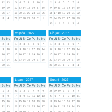
12
13
5
6
7
8
9
10
11
2
3
4
5
6
7
8
19
20
12
13
14
15
16
17
18
9
10
11
12
13
14
15
26
27
19
20
21
22
23
24
25
16
17
18
19
20
21
22
3
4
26
27
28
29
30
31
1
23
24
25
26
27
28
29
30
1
2
3
4
5
6
7
Veljača - 2027
Ožujak - 2027
e
Su
Ne
Po
Ut
Sr
Če
Pe
Su
Ne
Po
Ut
Sr
Če
Pe
Su
Ne
2
3
1
2
3
4
5
6
7
1
2
3
4
5
6
7
9
10
8
9
10
11
12
13
14
8
9
10
11
12
13
14
16
17
15
16
17
18
19
20
21
15
16
17
18
19
20
21
23
24
22
23
24
25
26
27
28
22
23
24
25
26
27
28
30
31
29
30
31
1
2
3
4
Lipanj - 2027
Srpanj - 2027
e
Su
Ne
Po
Ut
Sr
Če
Pe
Su
Ne
Po
Ut
Sr
Če
Pe
Su
Ne
1
2
31
1
2
3
4
5
6
28
29
30
1
2
3
4
8
9
7
8
9
10
11
12
13
5
6
7
8
9
10
11
15
16
14
15
16
17
18
19
20
12
13
14
15
16
17
18
22
23
21
22
23
24
25
26
27
19
20
21
22
23
24
25
29
30
28
29
30
1
2
3
4
26
27
28
29
30
31
1