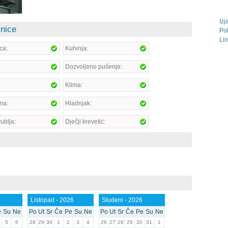
Izj
inice
Pol
Lin
ca:
Kuhinja:
Dozvoljeno pušenje:
Klima:
na:
Hladnjak:
rublja:
Dječji krevetić:
Listopad - 2026
Studeni - 2026
e
Su
Ne
Po
Ut
Sr
Če
Pe
Su
Ne
Po
Ut
Sr
Če
Pe
Su
Ne
5
6
28
29
30
1
2
3
4
26
27
28
29
30
31
1