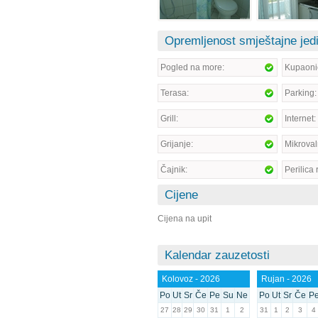
Opremljenost smještajne jed
Pogled na more:
Kupaoni
Terasa:
Parking:
Grill:
Internet:
Grijanje:
Mikroval
Čajnik:
Perilica 
Cijene
Cijena na upit
Kalendar zauzetosti
Kolovoz - 2026
Rujan - 2026
Po
Ut
Sr
Če
Pe
Su
Ne
Po
Ut
Sr
Če
P
27
28
29
30
31
1
2
31
1
2
3
4