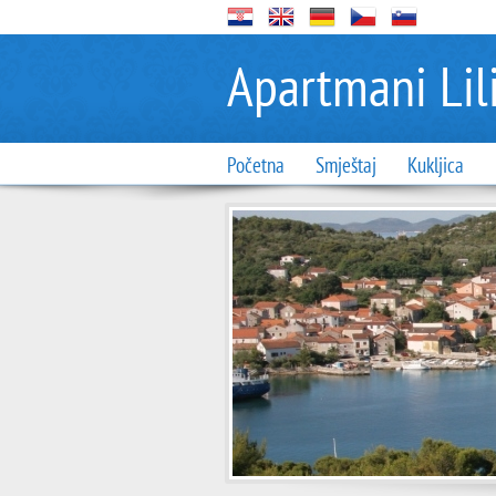
Apartmani Lili
Početna
Smještaj
Kukljica